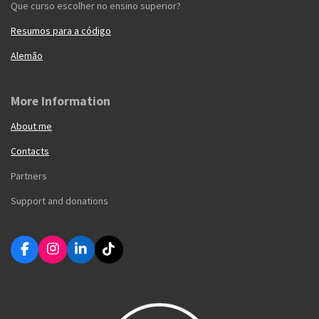
Que curso escolher no ensino superior?
Resumos para a código
Alemão
More Information
About me
Contacts
Partners
Support and donations
F
I
L
T
a
n
i
i
c
s
n
k
e
t
k
T
b
a
e
o
o
g
d
k