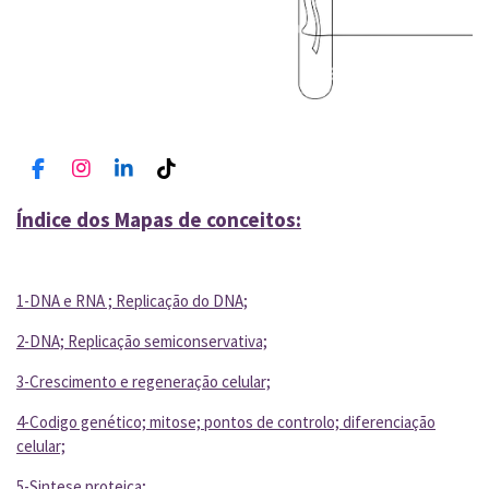
F
I
L
T
a
n
i
i
c
s
n
k
Índice dos Mapas de conceitos:
e
t
k
T
b
a
e
o
o
g
d
k
o
r
I
1-DNA e RNA ; Replicação do DNA;
k
a
n
m
2-DNA; Replicação semiconservativa;
3-Crescimento e regeneração celular;
4-Codigo genético; mitose; pontos de controlo; diferenciação
celular;
5-Sintese proteica;