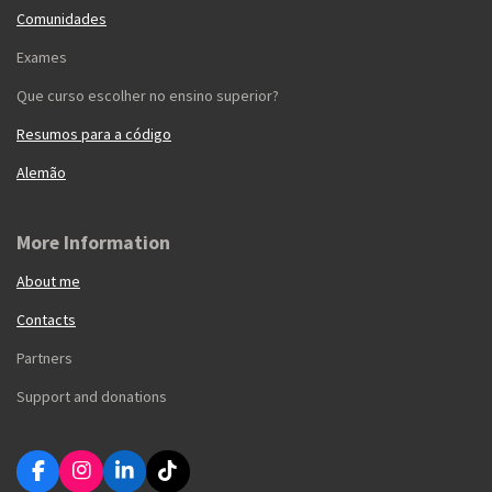
Comunidades
Exames
Que curso escolher no ensino superior?
Resumos para a código
Alemão
More Information
About me
Contacts
Partners
Support and donations
F
I
L
T