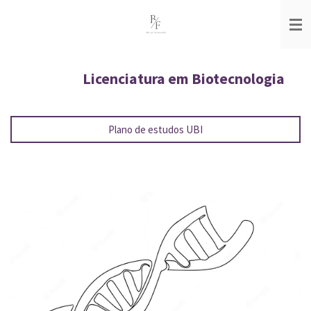
Salta
para
o
conteúdo
principal
Licenciatura em Biotecnologia
Plano de estudos UBI