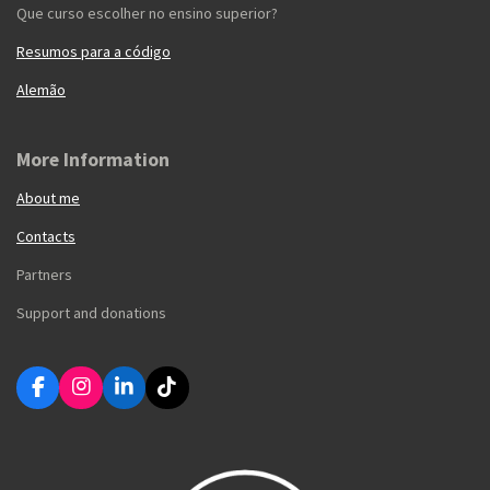
Que curso escolher no ensino superior?
Resumos para a código
Alemão
More Information
About me
Contacts
Partners
Support and donations
F
I
L
T
a
n
i
i
c
s
n
k
e
t
k
T
b
a
e
o