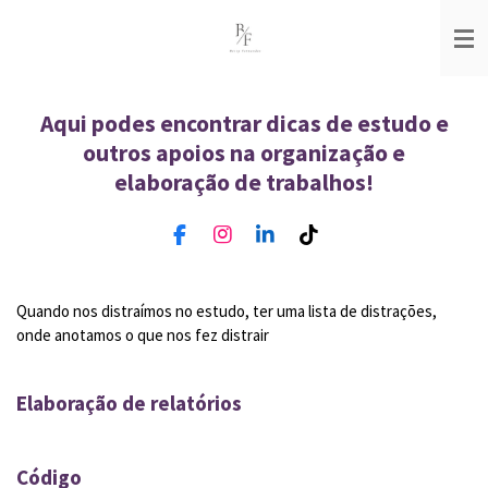
Salta
para
o
conteúdo
principal
Aqui podes encontrar dicas de estudo e
outros apoios na organização e
elaboração de trabalhos!
F
I
L
T
a
n
i
i
c
s
n
k
e
t
k
T
Quando nos distraímos no estudo, ter uma lista de distrações,
b
a
e
o
onde anotamos o que nos fez distrair
o
g
d
k
o
r
I
k
a
n
m
Elaboração de relatórios
Código