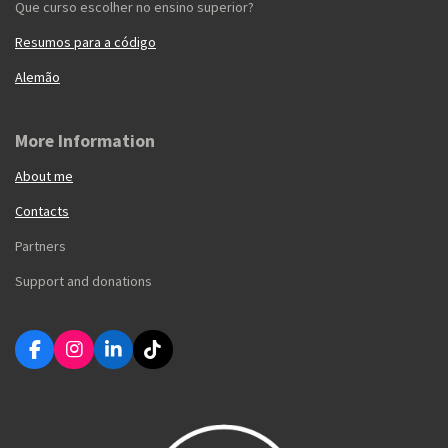
Que curso escolher no ensino superior?
Resumos para a código
Alemão
More Information
About me
Contacts
Partners
Support and donations
F
I
L
T
a
n
i
i
c
s
n
k
e
t
k
T
b
a
e
o
o
g
d
k