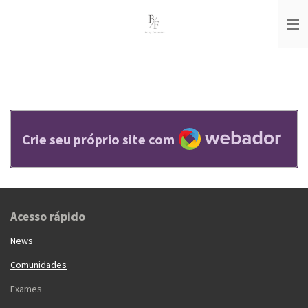
Salta
para
o
conteúdo
principal
Webador
Crie seu próprio site com
Acesso rápido
News
Comunidades
Exames